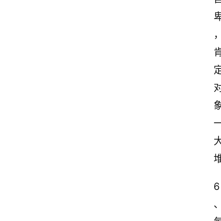
案
励
志
文
案
登录
注册
读
后
感
观
后
感
6
古
诗
文