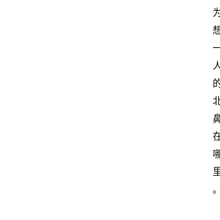
观
后
感
古
诗
文
赏
析