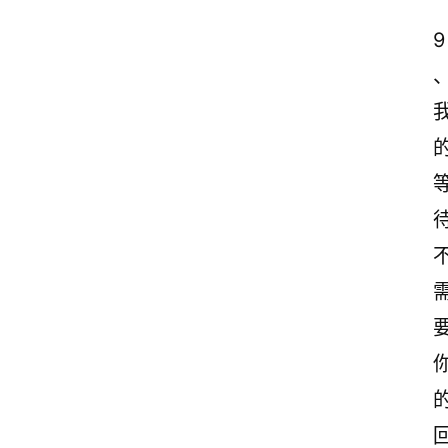
诗
文
9
赏
析
、