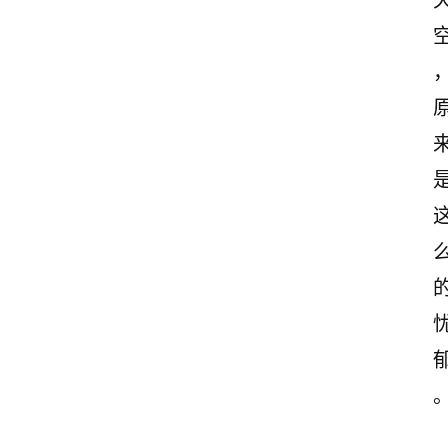
文
案
励
志
文
案
登录
注册
读
后
感
观
后
感
古