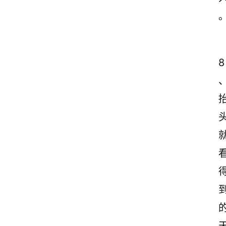
8
、
首
页
情
感