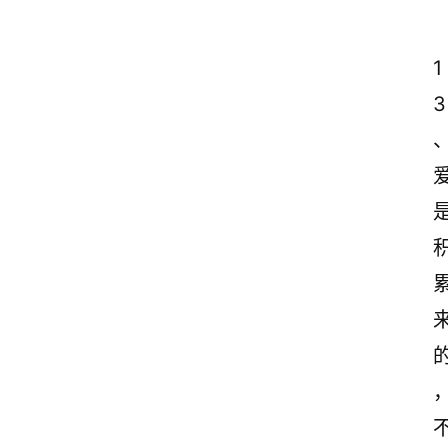
1
3
、