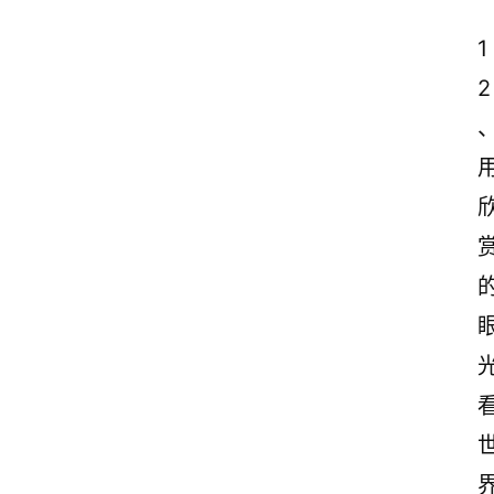
1
2
、