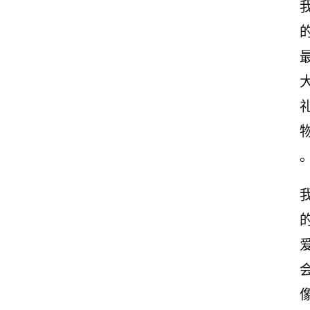
志
文
案
登录
注册
读
后
感
观
后
感
古
诗
文
赏
析