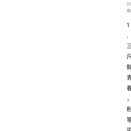
2
情
1
.