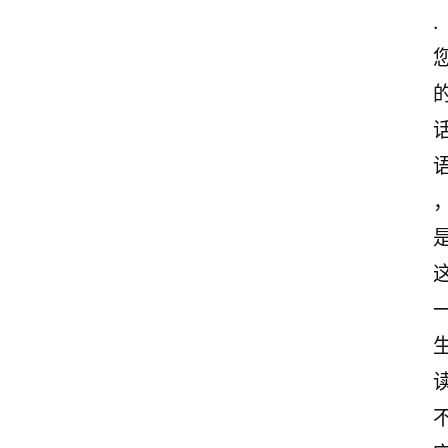
.
首
页
情
感
文
案
励
志
文