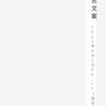
志
文
案
2
0
2
3
年
9
月
2
日
0
9
:
1
7
•
励
志