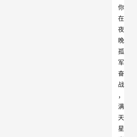
你
在
夜
晚
孤
军
奋
战 
，
满
天
星