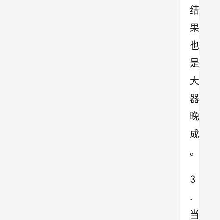
结
果
也
是
大
器
晚
成
。
3
.
当