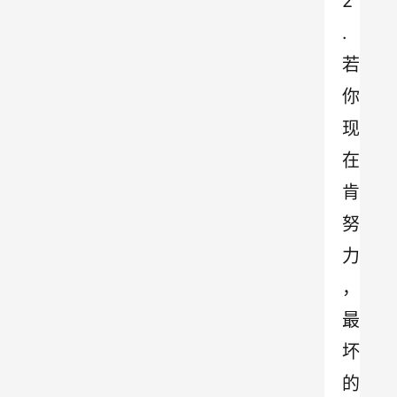
2
.
若
你
现
在
肯
努
力
，
最
坏
的