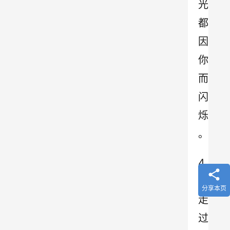
光
都
因
你
而
闪
烁
。
4
.
分享本页
走
过