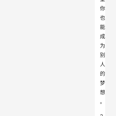
你
也
能
成
为
别
人
的
梦
想
。