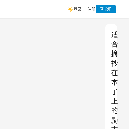
登录
注册
投稿
适
合
摘
抄
在
本
子
上
的
励