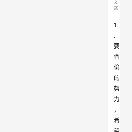
文
案
1
.
要
偷
偷
的
努
力
，
希
望