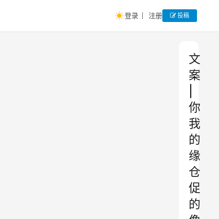
登录
注册
投稿
文
案
|
你
我
的
缘
仓
促
的