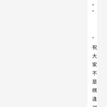
。
”
“ 
祝
大
家
不
是
棋
逢