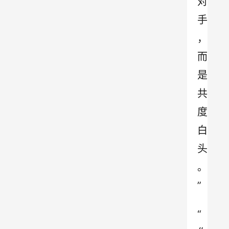
对
手
，
而
是
共
度
白
头
。
”
“ 