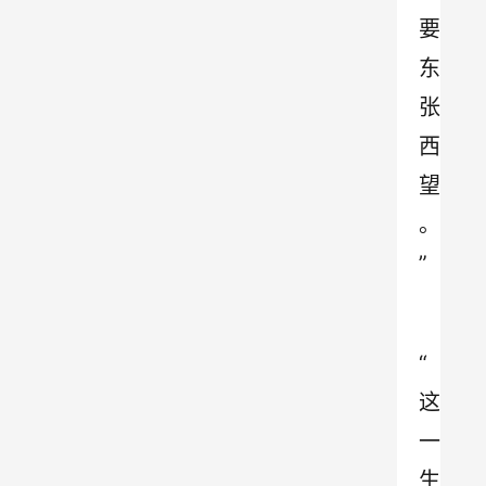
要
东
张
西
望
。
” 
“ 
这
一
生