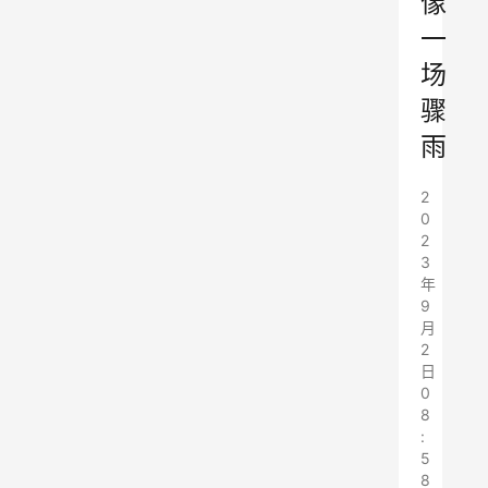
像
一
场
骤
雨
2
0
2
3
年
9
月
2
日
0
8
:
5
8