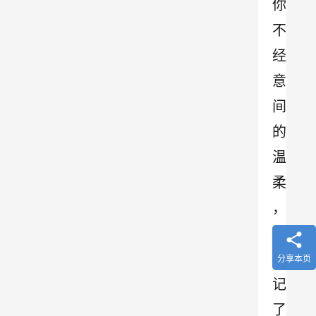
你
不
经
意
间
的
温
柔
，
我
却
分享本页
记
了