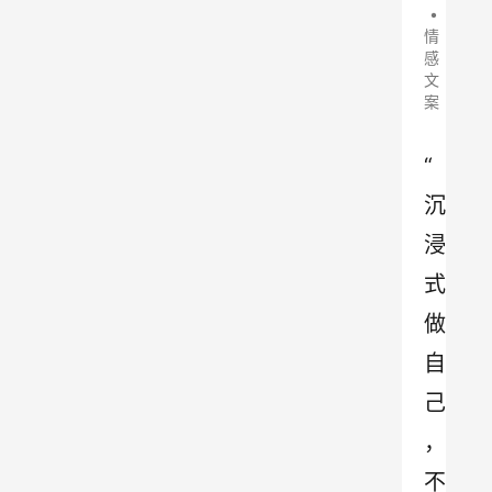
•
情
感
文
案
“ 
沉
浸
式
做
自
己
，
不