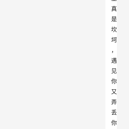
真
是
坎
坷
，
遇
见
你
又
弄
丢
你