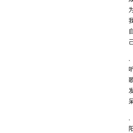
.
歌
.