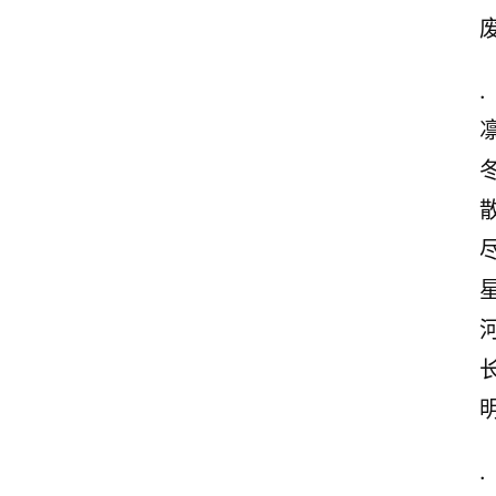
.
尽
.