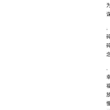
.
.
福