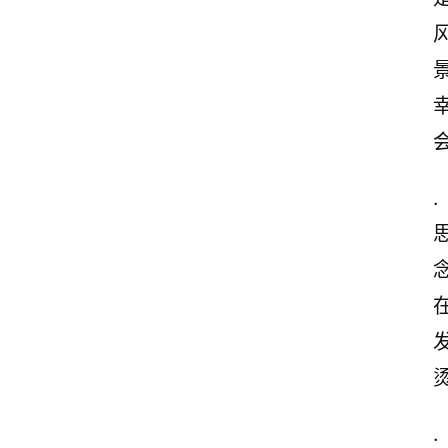
景
.
.