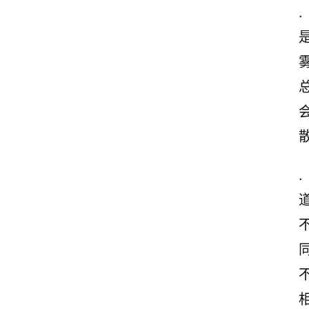
.
诗
文
赏
析
.
同