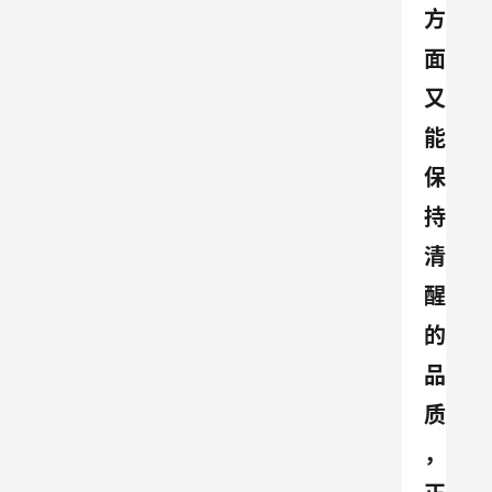
方
面
又
能
保
持
清
醒
的
品
质
，