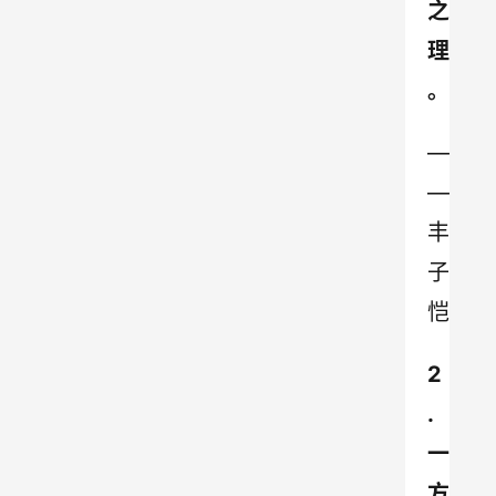
之
理
。
—
—
丰
子
恺
2
.
一
方