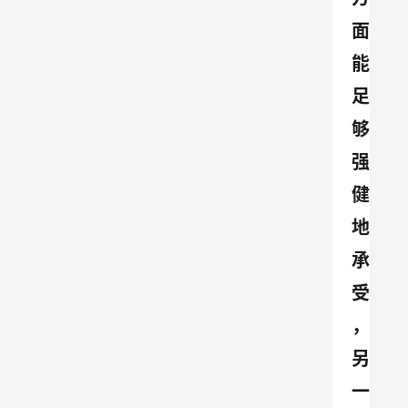
面
能
足
够
强
健
地
承
受
，
另
一