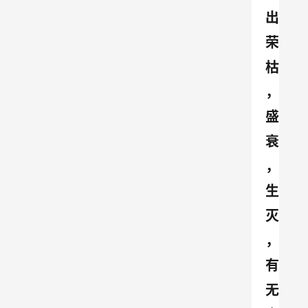
出
荣
枯
，
盛
衰
，
生
灭
，
有
无