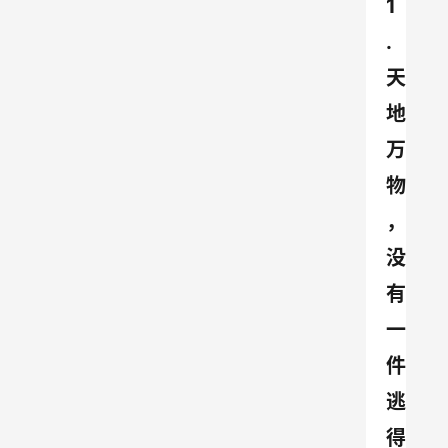
1
.
天
地
万
物
，
没
有
一
件
逃
得