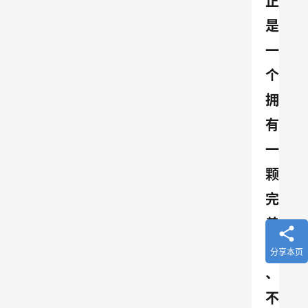
正
是
一
个
拥
有
一
颗
完
善
的
分享本页
、
不