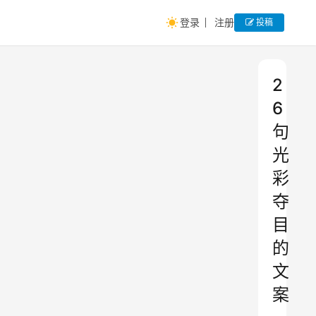
登录
注册
投稿
2
6
句
光
彩
夺
目
的
文
案