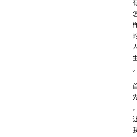
励
志
文
案
登录
注册
读
后
感
观
后
感
古
诗
文
赏