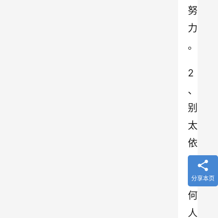
努
力
。
2
、
别
太
依
靠
任
分享本页
何
人