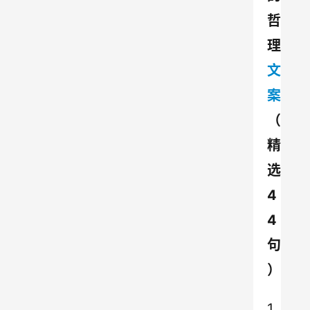
哲
理
文
案
（
精
选
4
4
句
）
1