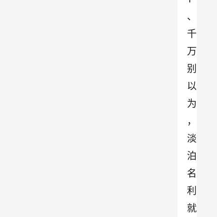
、
千
万
别
以
为
，
淡
泊
名
利
就