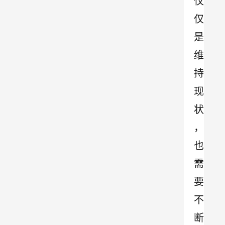
仅
仅
是
维
持
现
状
，
也
需
要
不
断