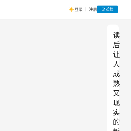
登录
注册
投稿
读
后
让
人
成
熟
又
现
实
的