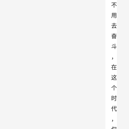
不
用
去
奋
斗
，
在
这
个
时
代
，