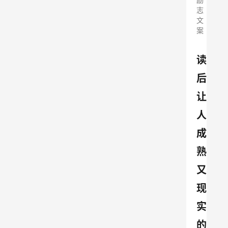
志
文
案
读
后
让
人
成
熟
又
现
实
的