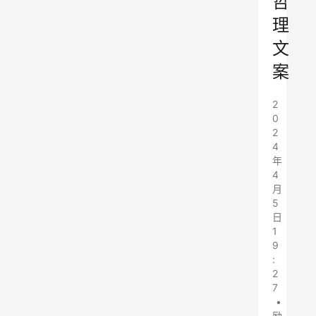
哲
理
文
案
2
0
2
4
年
4
月
5
日
1
9
:
2
7
•
励