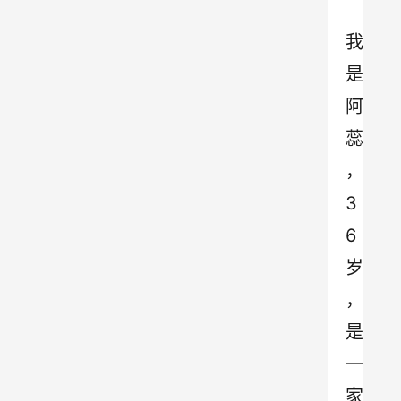
我
是
阿
蕊
，
3
6
岁
，
是
一
家