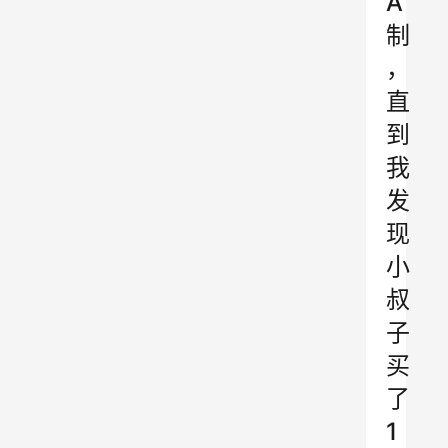
A
制
，
直
到
我
发
现
小
叔
子
买
了
1