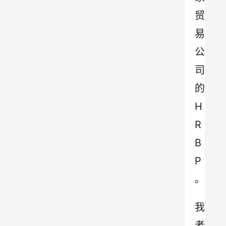
贸
易
公
司
的
H
R
B
P
。
我
老