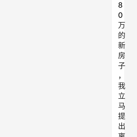
8
0
万
的
新
房
子
，
我
立
马
提
出
离