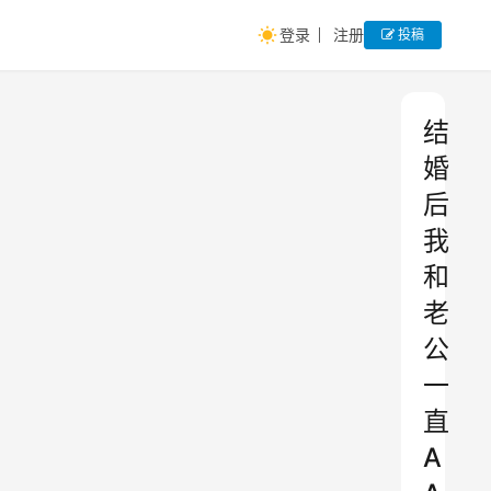
登录
注册
投稿
结
婚
后
我
和
老
公
一
直
A