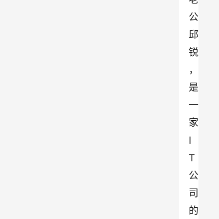
公
邱
锐
，
是
一
家
I
T
公
司
的