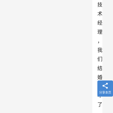
技
术
经
理
，
我
们
结
婚
六
分享本页
年
了