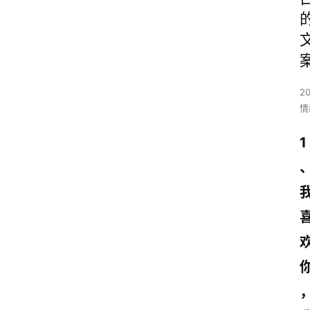
2
情
1