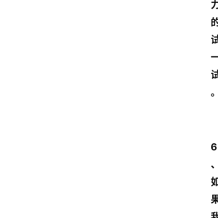
文
案
励
志
文
案
登录
注册
读
后
感
6
观
后
感
古