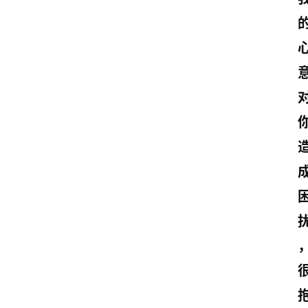
诗
文
赏
析