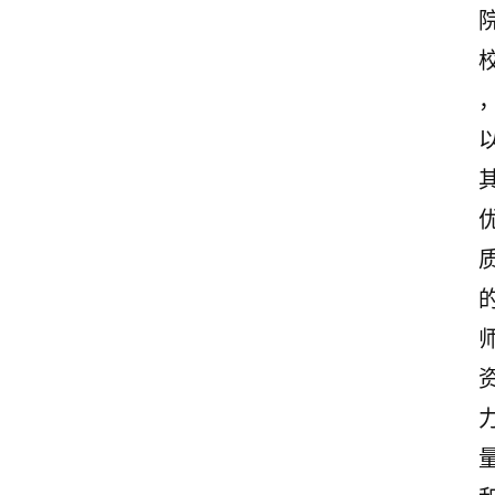
志
文
案
登录
注册
读
后
感
观
后
感
古
诗
文
赏
析