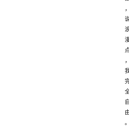
感
文
案
励
志
文
案
登录
注册
读
后
感
观
后
感
古