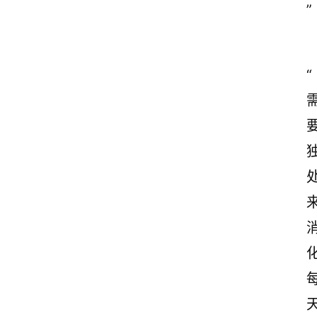
”
诗
文
赏
析
“