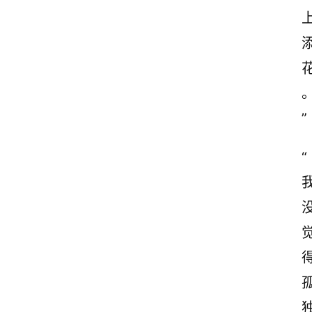
”
“
首
页
情