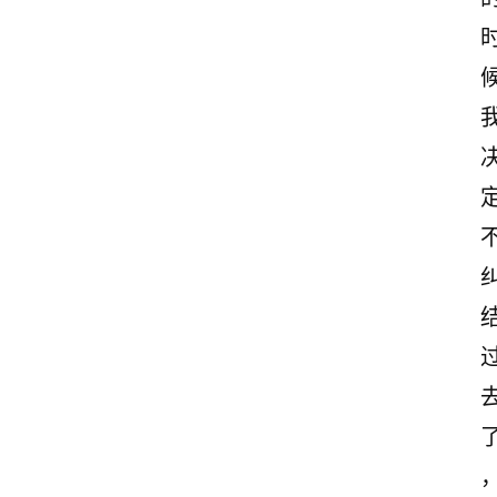
古
诗
文
赏
析