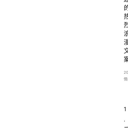
2
情
1
. 