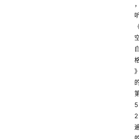
情
感
文
案
励
志
文
案
登录
注册
读
后
感
5
2
观
后
感