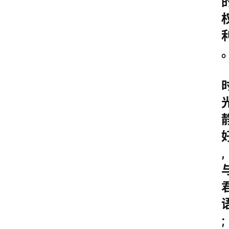
｡
,
;