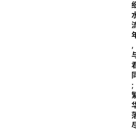
,
;
,