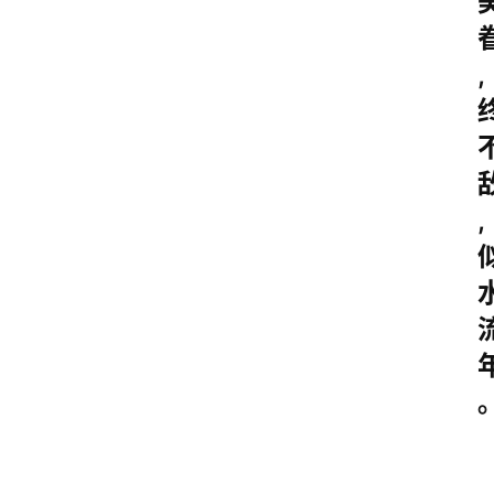
,
,
｡