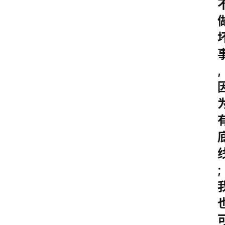
古
诗
文
赏
析
,
;