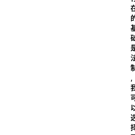
感
文
案
励
志
文
案
登录
注册
读
,
后
感
观
后
感