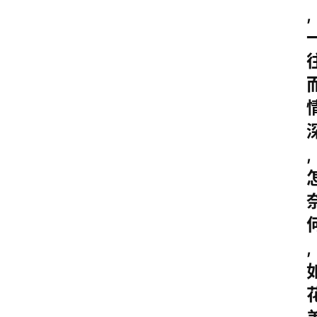
,
,
,