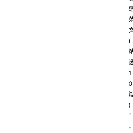
(
1
0
)
”