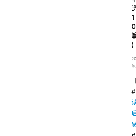
1
0
)
2
读
#
# 