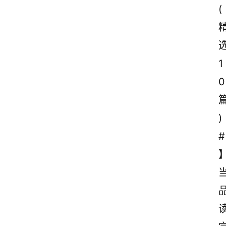
(
1
0
)
#