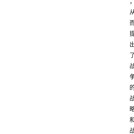
情
感
文
案
励
志
文
案
登录
注册
读
后
感
观
后
感