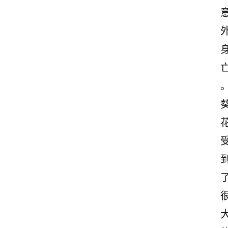
情
感
文
案
励
志
文
案
登录
注册
读
后
感
观
后
感