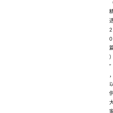
2
0
”