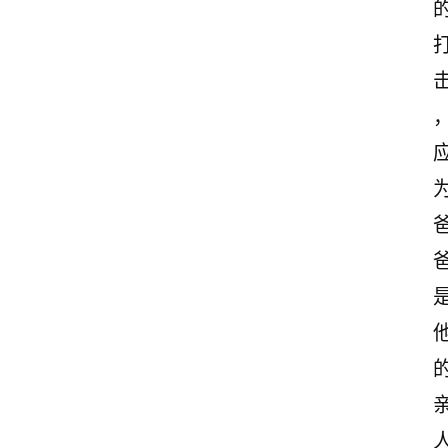
古
诗
文
赏
析