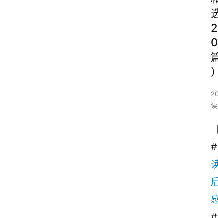
2
0
2
读
#
# 