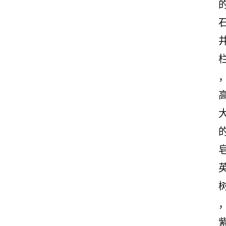
古
诗
文
赏
析