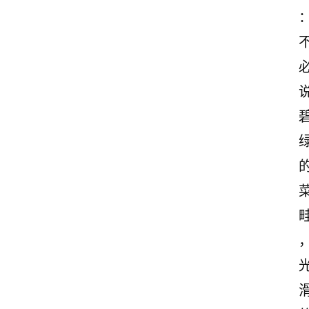
情
感
文
案
励
志
文
案
登录
注册
读
后
感
观
后
感