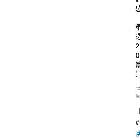
2
0
2
读
#