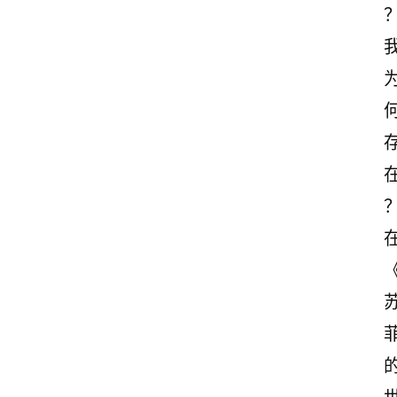
情
感
文
案
励
志
文
案
登录
注册
读
后
感
观
后
感