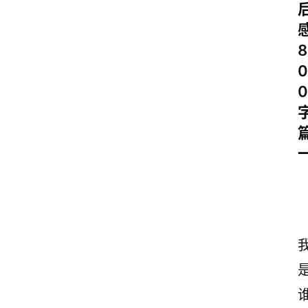
8
0
0
首
页