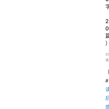
2
0
2
读
#