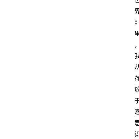
古
诗
文
赏
析