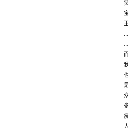
情
感
文
案
励
志
文
案
登录
注册
读
后
感
观
后
感