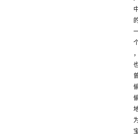
古
诗
文
赏
析