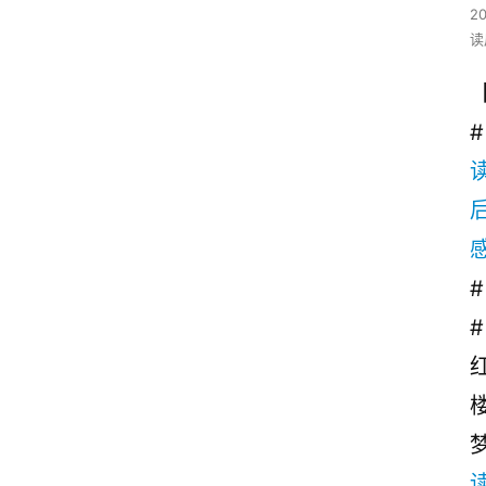
2
读
#
# 
#