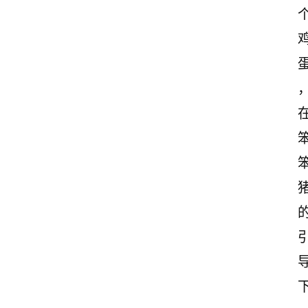
古
诗
文
赏
析