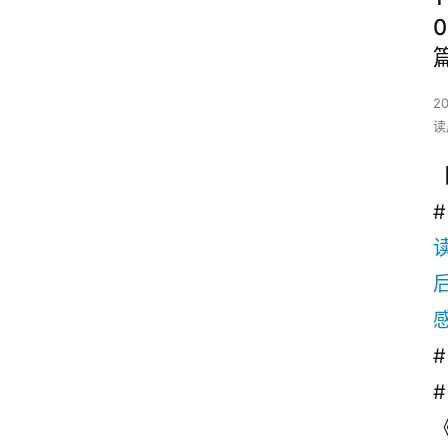
0
2
读
#
# 
#