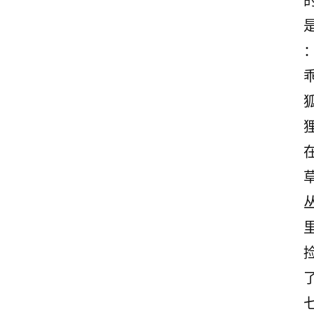
情
感
文
案
励
志
文
案
登录
注册
读
后
感
观
后
感