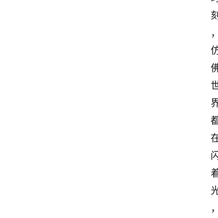
古
诗
文
赏
析