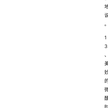
情
感
文
案
1
励
志
3
文
案
登录
注册
读
后
感
观
后
感