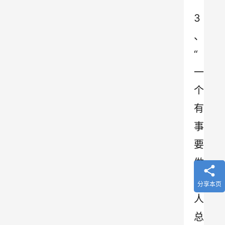
3
、
“
一
个
有
事
要
做
的
分享本页
人
总