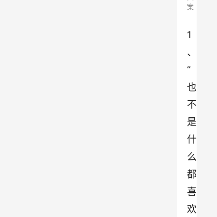
案
1
、
“
也
不
是
什
么
都
喜
欢