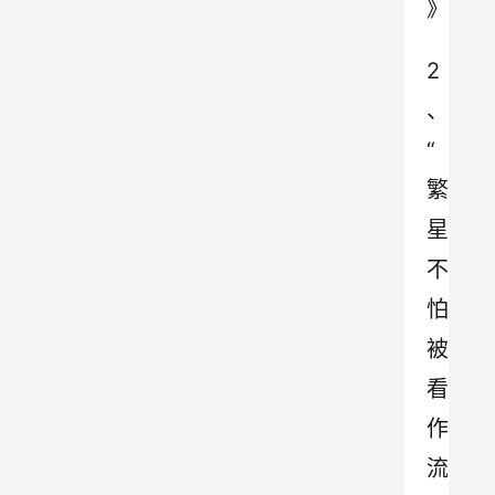
》
2
、
“
繁
星
不
怕
被
看
作
流