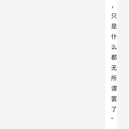
，
只
是
什
么
都
无
所
谓
罢
了
”