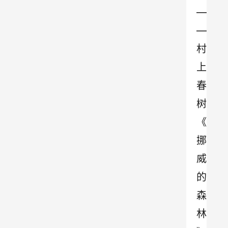
—
—
村
上
春
树
《
挪
威
的
森
林