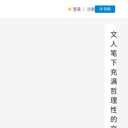
登录
注册
投稿
文
人
笔
下
充
满
哲
理
性
的