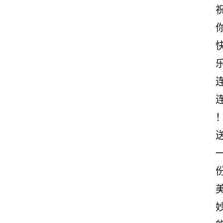
感
文
案
励
志
文
案
登录
注册
读
后
感
观
后
感
古