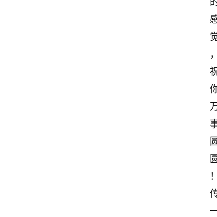
诗
文
赏
析