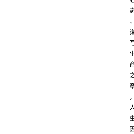
感
文
案
励
志
文
案
登录
注册
读
后
感
观
后
感
古