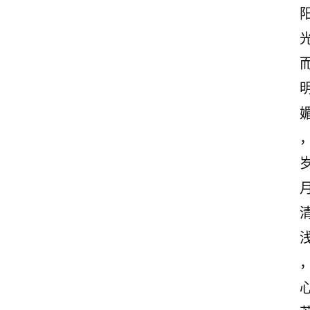
诗
文
赏
析