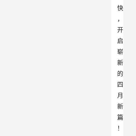
快
，
开
启
崭
新
的
四
月
新
篇
！