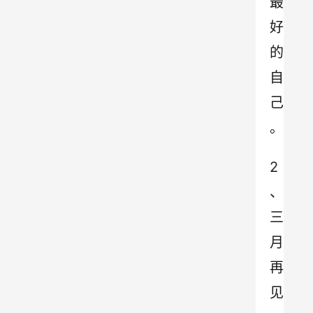
最
好
的
自
己
。
2
、
三
月
再
见