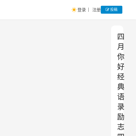
登录
注册
投稿
四
月
你
好
经
典
语
录
励
志