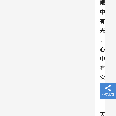
眼
中
有
光
，
心
中
有
爱
，
每
分享本页
一
天