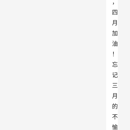
，
四
月
加
油
！
忘
记
三
月
的
不
愉