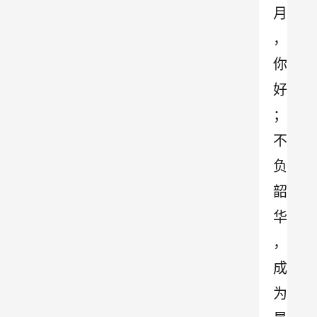
月
，
你
好
；
不
负
韶
华
，
成
为