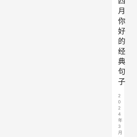
四
月
你
好
的
经
典
句
子
2
0
2
4
年
3
月