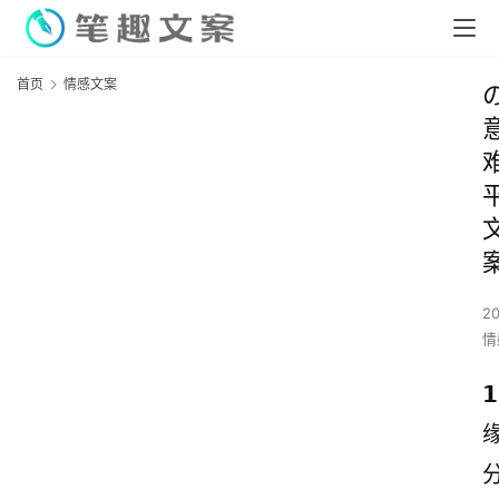
首页
情感文案
2
情
𝟭