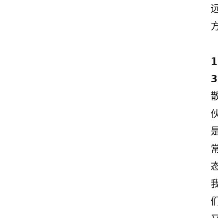
志
文
案
登录
注册
读
𝟭
后
感
𝟯
观
后
感
古
诗
态
文
赏
析