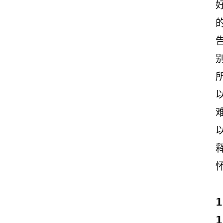
别
𝟭
𝟭