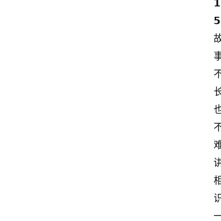
𝟭
𝟱
长
讲