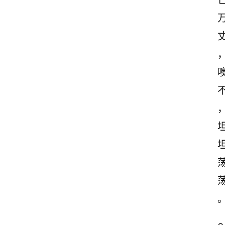
古
诗
文
赏
析