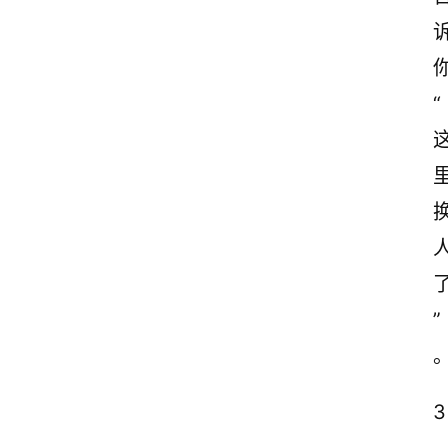
“
”
3