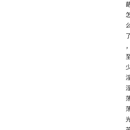
感
文
案
励
志
文
案
登录
注册
读
后
感
观
后
感