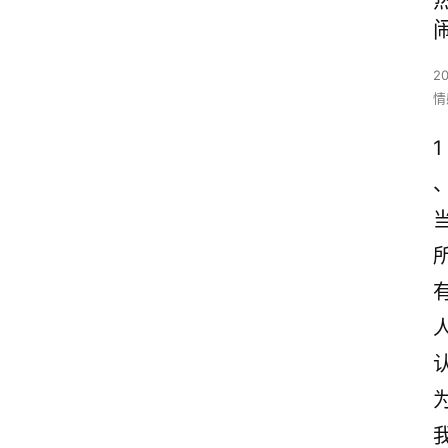
2
情
1