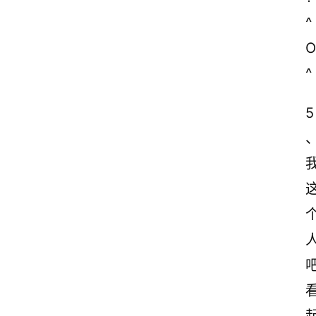
^
O
^
5