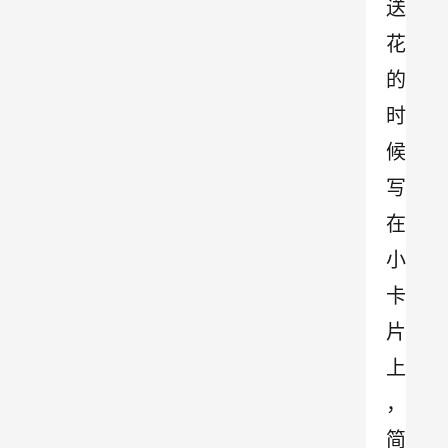
送
花
的
时
候
写
在
小
卡
片
上
，
简