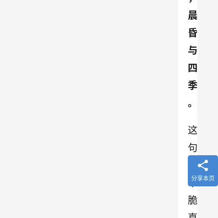
晨
昏
与
四
季
。
这
句
是
分享本页
干
脆