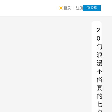
登录
注册
投稿
2
0
句
浪
漫
不
俗
套
的
七