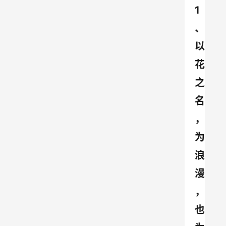
1
、
以
花
之
名
，
为
浪
漫
，
也