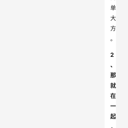
单
大
方
。
2
、
那
就
在
一
起
，