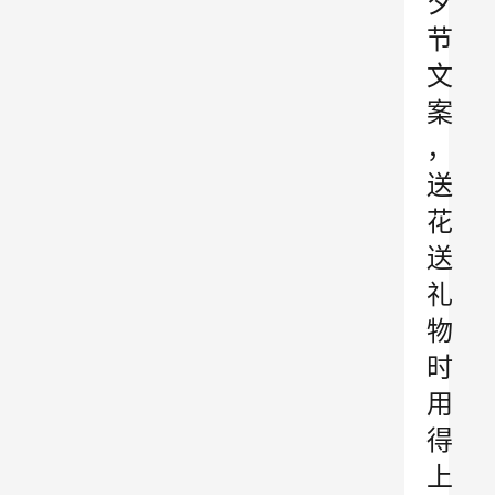
夕
节
文
案
，
送
花
送
礼
物
时
用
得
上