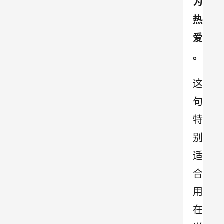
为
热
爱
。
这
句
特
别
适
合
用
在