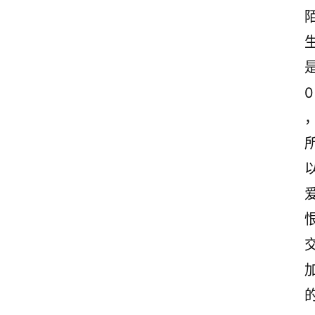
古
诗
文
赏
析
0