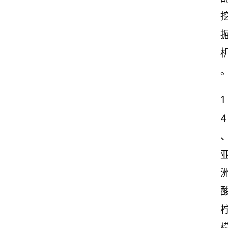
感
文
案
励
志
文
案
1
4
登录
注册
读
后
感
观
后
感