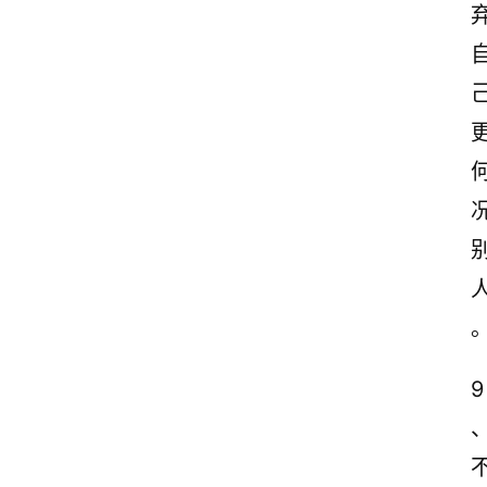
感
文
案
励
志
文
案
登录
注册
读
后
感
观
9
后
感