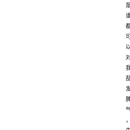
古
诗
文
赏
析