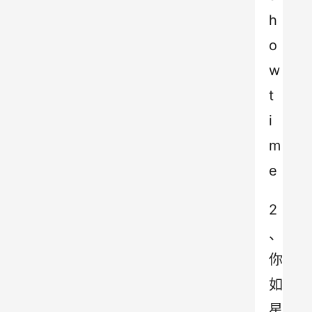
h
o
w 
t
i
m
e
2
、
你
如
星