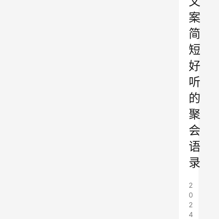
文
案
简
短
好
听
的
聚
会
语
录
2
0
2
4