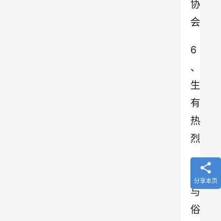
协
会
6
、
生
有
热
烈
，
藏
分享本页
与
俗