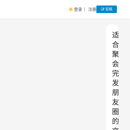
登录
注册
投稿
适
合
聚
会
完
发
朋
友
圈
的