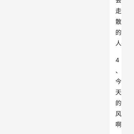
会
走
散
的
人
4
、
今
天
的
风
啊