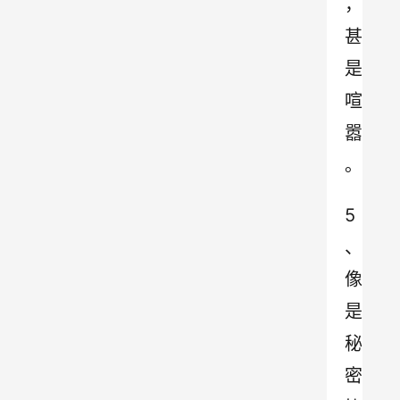
，
甚
是
喧
嚣
。
5
、
像
是
秘
密