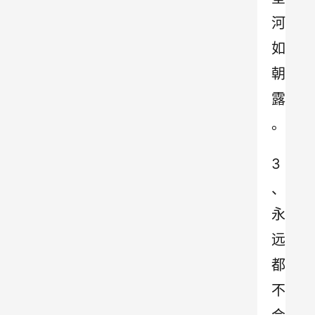
河
如
朝
露
。
3
、
永
远
都
不