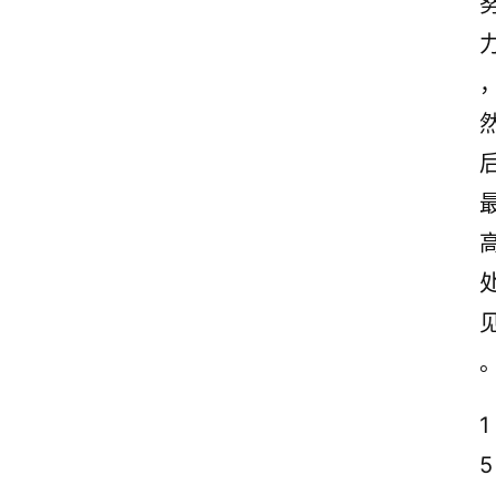
诗
文
赏
析
1
5