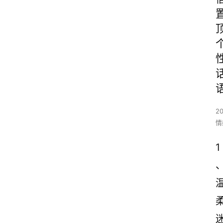
2
情
1