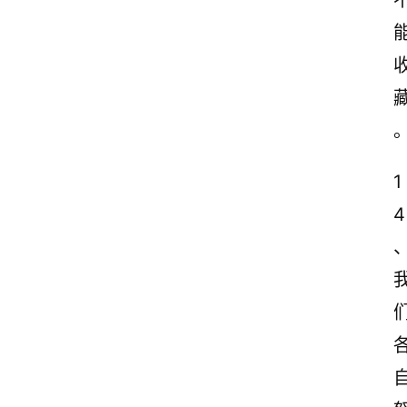
感
文
案
励
志
文
案
1
登录
注册
4
读
后
感
观
后
感
古