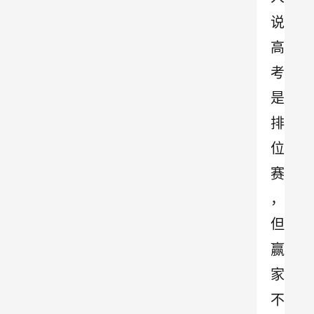
说
高
考
是
排
位
赛
，
但
赢
家
不