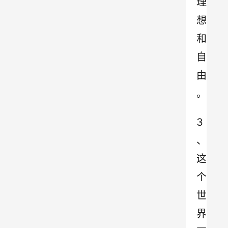
理
想
和
自
由
。
3
、
这
个
世
界