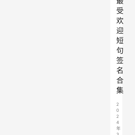
最
受
欢
迎
短
句
签
名
合
集
2
0
2
4
年
3