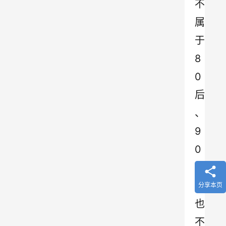
不
属
于
8
0
后
、
9
0
后
，
分享本页
也
不