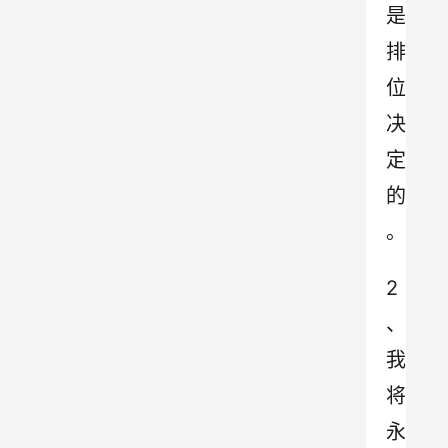
是
排
位
决
定
的
。
2
、
我
将
永