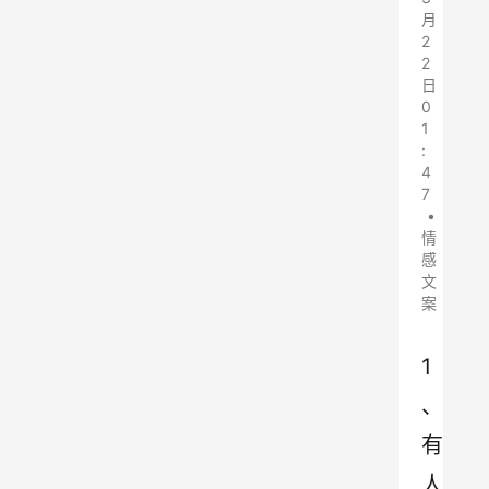
月
2
2
日
0
1
:
4
7
•
情
感
文
案
1
、
有
人