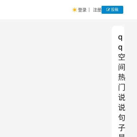
登录
注册
投稿
q
q
空
间
热
门
说
说
句
子