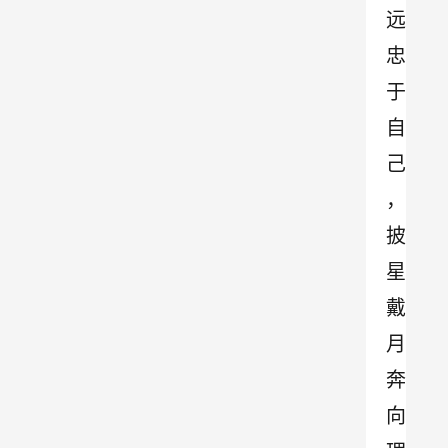
远
忠
于
自
己
，
披
星
戴
月
奔
向