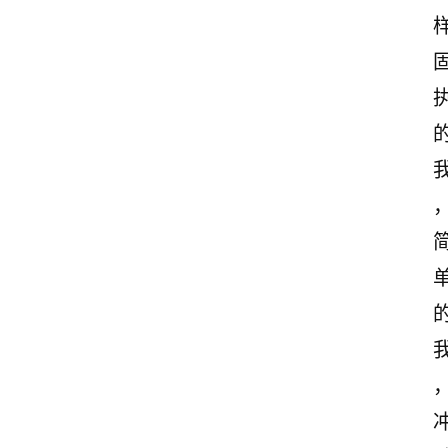
感
文
案
励
志
文
案
登录
注册
读
后
感
观
后
感
古