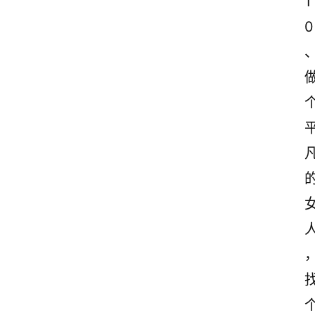
1
0
、