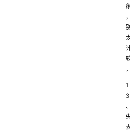
1
3
、