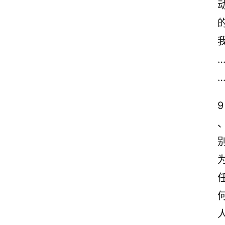
诗
文
赏
析
9
、