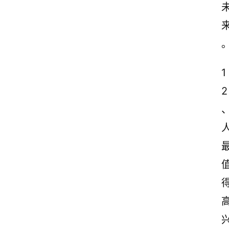
1
2
、