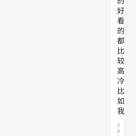
的
好
看
的
都
比
较
高
冷
比
如
我
2
0