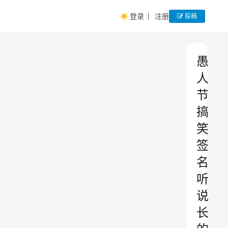
登录
注册
投稿
愚
人
节
搞
笑
签
名
听
说
长