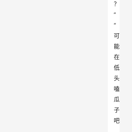
？
”
“
可
能
在
低
头
嗑
瓜
子
吧
。