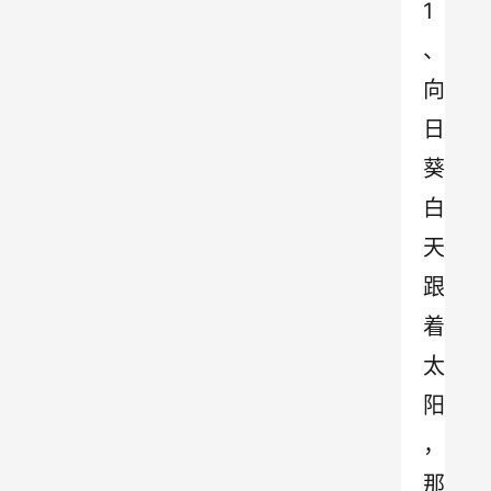
1
、
向
日
葵
白
天
跟
着
太
阳
，
那