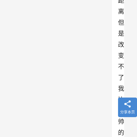
距
离
但
是
改
变
不
了
我
比
你
分享本页
帅
的