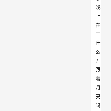
晚
上
在
干
什
么
？
跟
着
月
亮
吗