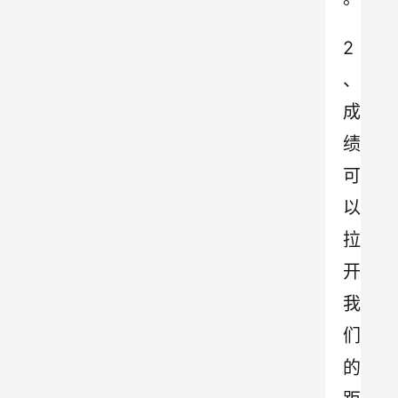
2
、
成
绩
可
以
拉
开
我
们
的