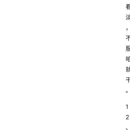
古
诗
文
赏
析
1
2