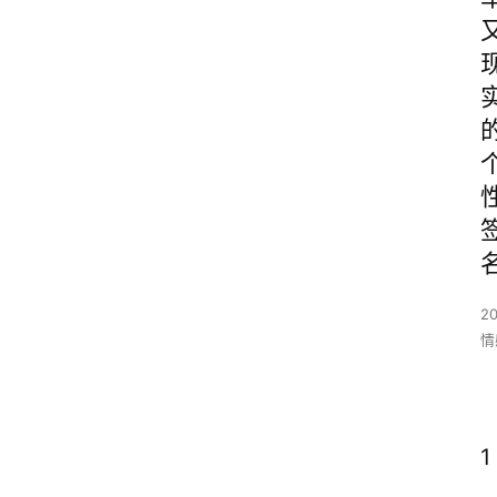
2
情
1