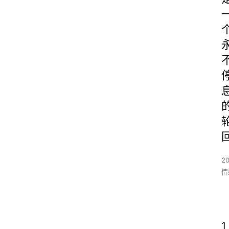
2
情
1