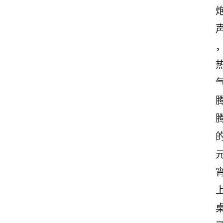
古
诗
文
赏
析