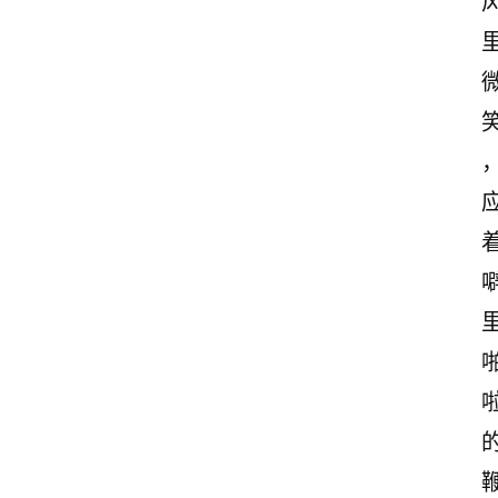
感
文
案
励
志
文
案
登录
注册
读
后
感
观
后
感