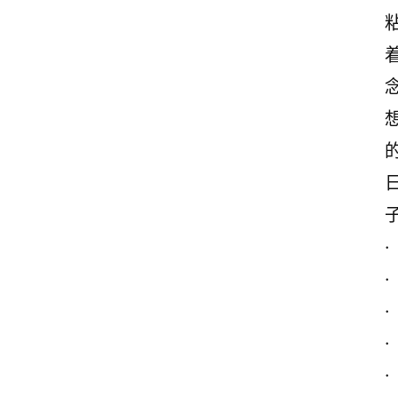
·
·
·
·
·