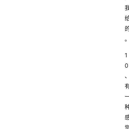
感
文
案
励
志
文
1
案
0
登录
注册
读
后
感
观
后
感