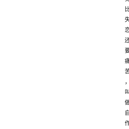
古
诗
文
赏
析