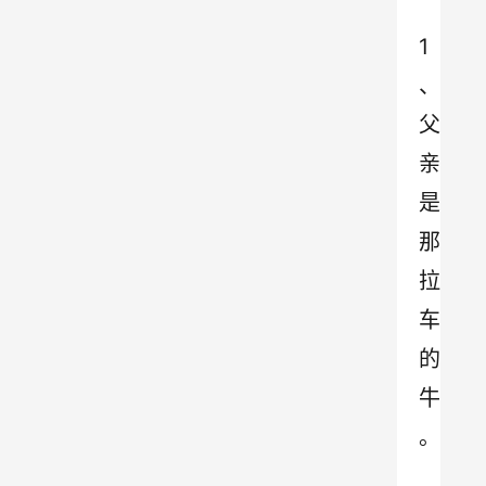
1
、
父
亲
是
那
拉
车
的
牛
。