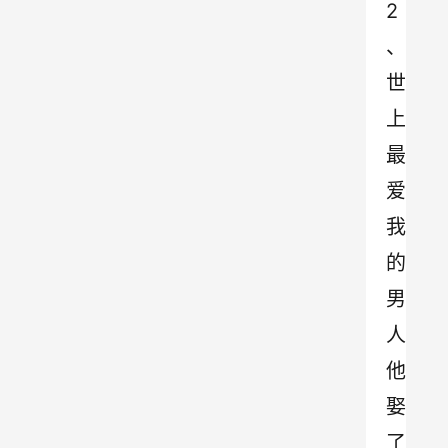
2
、
世
上
最
爱
我
的
男
人
他
娶
了