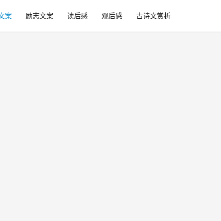
文案
励志文案
读后感
观后感
古诗文赏析