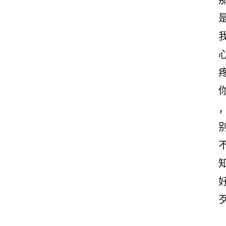
感
文
案
励
志
文
案
登录
注册
读
后
感
观
后
感