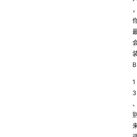
B
1
3