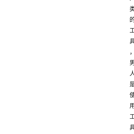
感
文
案
励
志
文
案
登录
注册
读
后
感
观
后
感