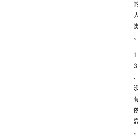
古
诗
文
赏
析
1
3