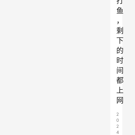
打
鱼
，
剩
下
的
时
间
都
上
网
2
0
2
4