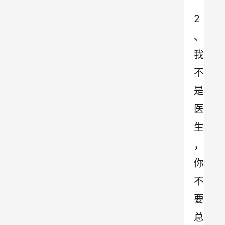
2
、
我
不
是
医
生
，
你
不
要
总