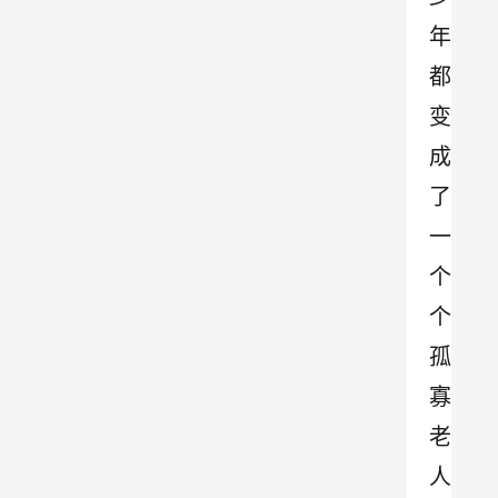
年
都
变
成
了
一
个
个
孤
寡
老
人