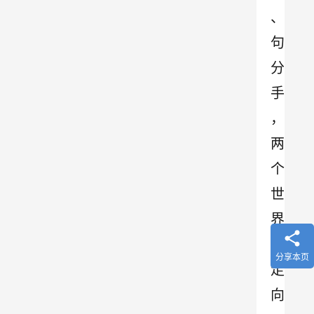
、
句
分
手
，
两
个
世
界
，
分享本页
走
向