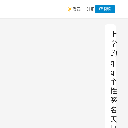
登录
注册
投稿
上
学
的
q
q
个
性
签
名
天