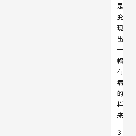
是
变
现
出
一
幅
有
病
的
样
来
3