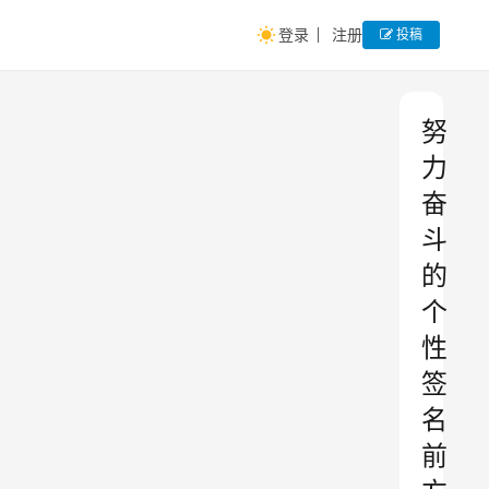
登录
注册
投稿
努
力
奋
斗
的
个
性
签
名
前