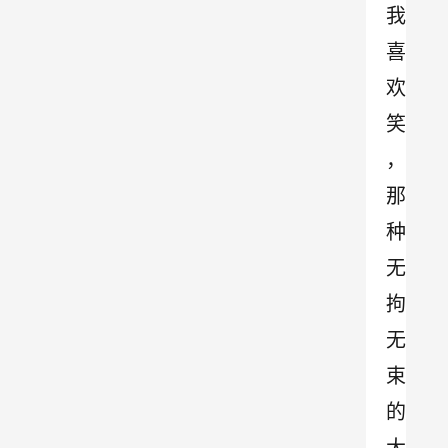
我
喜
欢
笑
，
那
种
无
拘
无
束
的