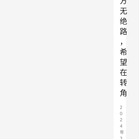
方
无
绝
路
，
希
望
在
转
角
2
0
2
4
年
3