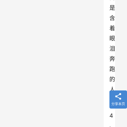
是
含
着
眼
泪
奔
跑
的
人
。
分享本页
4
、