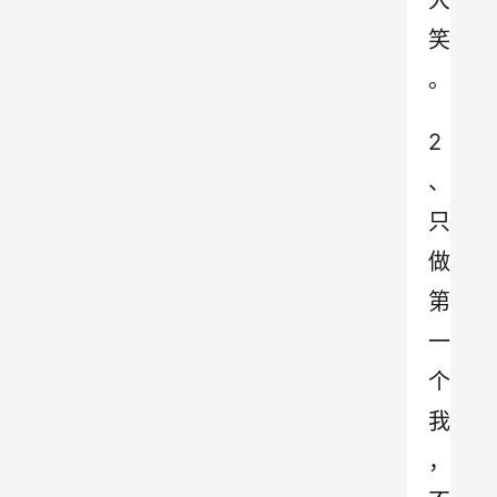
大
笑
。
2
、
只
做
第
一
个
我
，