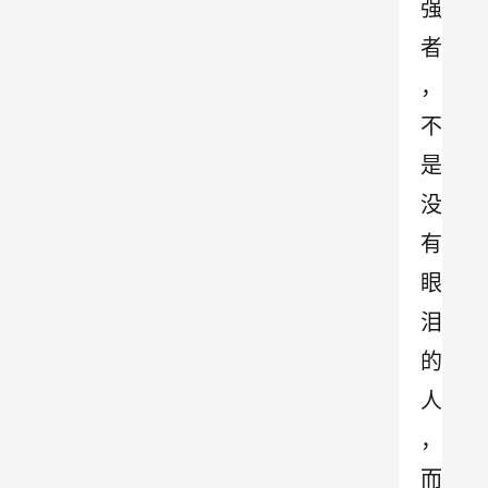
强
者
，
不
是
没
有
眼
泪
的
人
，
而