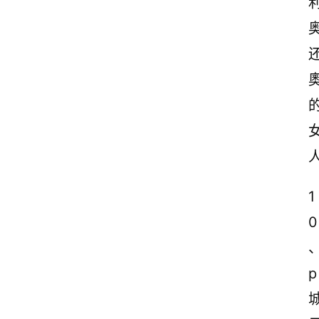
1
0
、
p