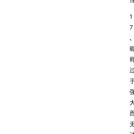
1
首
7
页
情
感
文
案
励
志
文
案
登录
注册
读
后