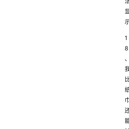
感
观
后
感
1
8
古
诗
文
赏
析