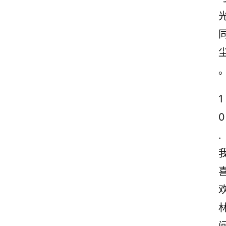
案
励
志
文
案
登录
注册
读
1
后
0
感
.
观
后
感
古
诗
文