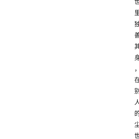
情
感
文
案
励
志
文
案
登录
注册
读
后
感
观
后
感