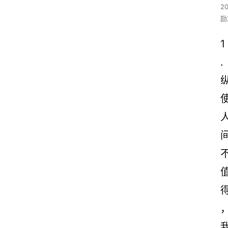
2
励
1
.