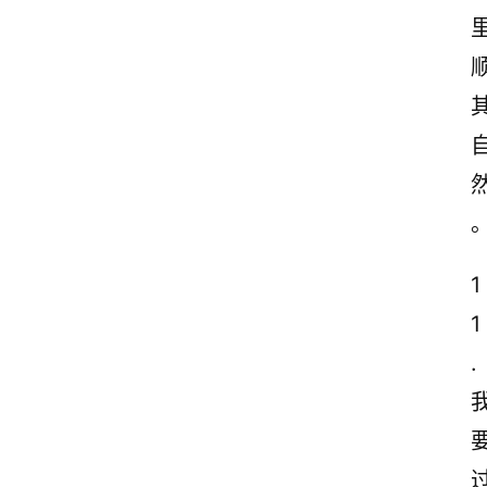
古
诗
文
赏
析
1
1
.